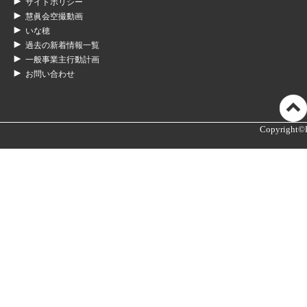
サイトポリシー
慧眞会空撮動画
いな穂
過去の新着情報一覧
一般事業主行動計画
お問い合わせ
Copyright©K