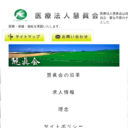
医療法人慧眞会は
自立・愛を不変の
とした
医療・保健・福祉を実践いたします。
慧眞会の沿革
求人情報
理念
サイトポリシー