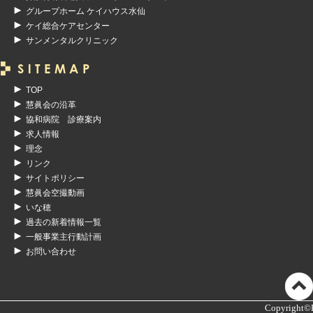
グループホーム ケイハウス水仙
ケイ総合ケアセンター
サンメンタルクリニック
TOP
慧眞会の沿革
協和病院 診療案内
求人情報
理念
リンク
サイトポリシー
慧眞会空撮動画
いな穂
過去の新着情報一覧
一般事業主行動計画
お問い合わせ
Copyright©K