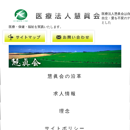
医療法人慧眞会は
自立・愛を不変の
とした
医療・保健・福祉を実践いたします。
慧眞会の沿革
求人情報
理念
サイトポリシー