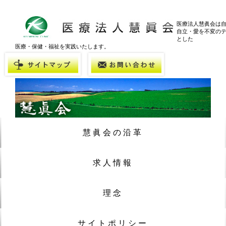
医療法人慧眞会は
自立・愛を不変の
とした
医療・保健・福祉を実践いたします。
慧眞会の沿革
求人情報
理念
サイトポリシー